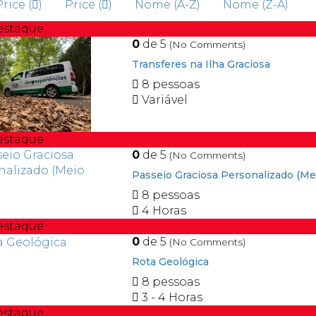
Price (
)
Price (
)
Nome (A-Z)
Nome (Z-A)
estaque
0
de 5
(No Comments)
Transferes na Ilha Graciosa
8 pessoas
Variável
estaque
0
de 5
(No Comments)
Passeio Graciosa Personalizado (Mei
8 pessoas
4 Horas
estaque
0
de 5
(No Comments)
Rota Geológica
8 pessoas
3 - 4 Horas
estaque