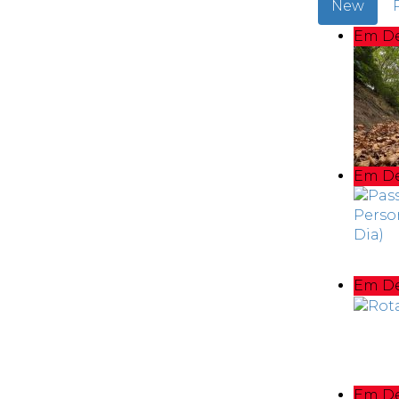
New
Em D
Em D
Em D
Em D