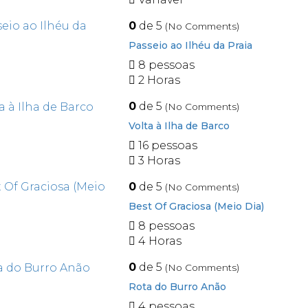
0
de 5
(No Comments)
Passeio ao Ilhéu da Praia
8 pessoas
2 Horas
0
de 5
(No Comments)
Volta à Ilha de Barco
16 pessoas
3 Horas
0
de 5
(No Comments)
Best Of Graciosa (Meio Dia)
8 pessoas
4 Horas
0
de 5
(No Comments)
Rota do Burro Anão
4 pessoas