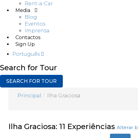
Rent-a-Car
Media
Blog
Eventos
Imprensa
Contactos
Sign Up
Português
Search for Tour
SEARCH FOR TOUR
Principal
Ilha Graciosa
Ilha Graciosa: 11 Experiências
Alterar 