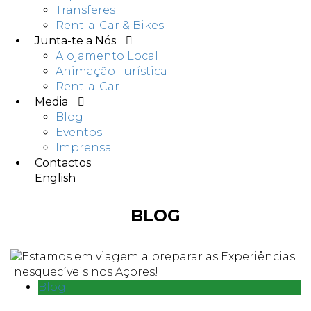
Transferes
Rent-a-Car & Bikes
Junta-te a Nós
Alojamento Local
Animação Turística
Rent-a-Car
Media
Blog
Eventos
Imprensa
Contactos
English
BLOG
Blog