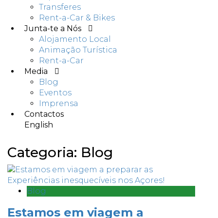
Transferes
Rent-a-Car & Bikes
Junta-te a Nós
Alojamento Local
Animação Turística
Rent-a-Car
Media
Blog
Eventos
Imprensa
Contactos
English
Categoria:
Blog
Blog
Estamos em viagem a