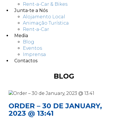
Rent-a-Car & Bikes
Junta-te a Nós
Alojamento Local
Animação Turística
Rent-a-Car
Media
Blog
Eventos
Imprensa
Contactos
BLOG
ORDER – 30 DE JANUARY,
2023 @ 13:41